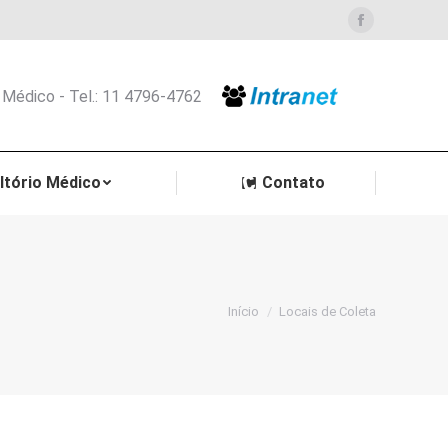
Facebook
 Médico - Tel.: 11 4796-4762
ltório Médico
Contato
á aqui:
Início
Locais de Coleta