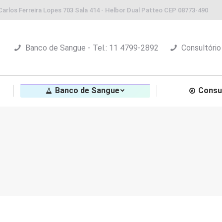
Carlos Ferreira Lopes 703 Sala 414 - Helbor Dual Patteo CEP 08773-490
Banco de Sangue - Tel.: 11 4799-2892
Consultório
Banco de Sangue
Consu
Você est